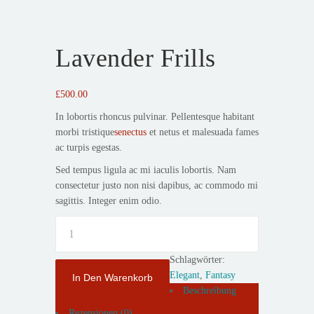
Lavender Frills
£
500.00
In lobortis rhoncus pulvinar. Pellentesque habitant
morbi tristique
senectus
et netus et malesuada fames
ac turpis egestas.
Sed tempus ligula ac mi iaculis lobortis. Nam
consectetur justo non nisi dapibus, ac commodo mi
sagittis. Integer enim odio.
Lavender
Frills
Menge
Schlagwörter:
Elegant
,
Fantasy
In Den Warenkorb
Beschreibung
Rezensionen (0)