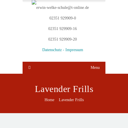
erwin-welke-schule@t-online.de
02351 929909-0
02351 929909-16
02351 929909-20
Datenschutz -
Impressum
Menu
Lavender Frills
Home
Lavender Frills