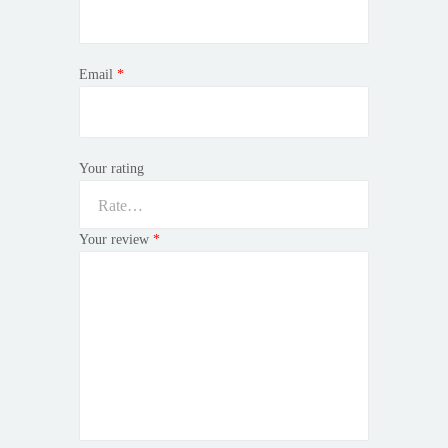
Email
*
Your rating
Your review
*