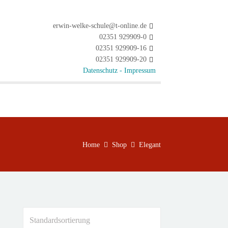
erwin-welke-schule@t-online.de
02351 929909-0
02351 929909-16
02351 929909-20
Datenschutz -
Impressum
Home
Shop
Elegant