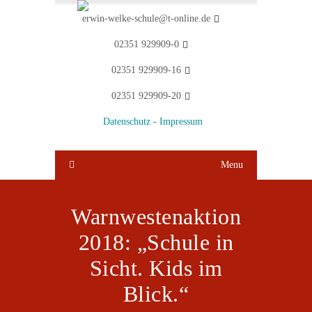
erwin-welke-schule@t-online.de
02351 929909-0
02351 929909-16
02351 929909-20
Datenschutz -
Impressum
Menu
Warnwestenaktion
2018: „Schule in
Sicht. Kids im
Blick.“