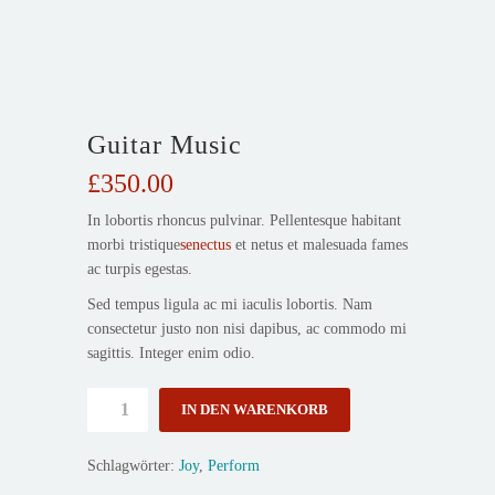
Guitar Music
£
350.00
In lobortis rhoncus pulvinar. Pellentesque habitant
morbi tristique
senectus
et netus et malesuada fames
ac turpis egestas.
Sed tempus ligula ac mi iaculis lobortis. Nam
consectetur justo non nisi dapibus, ac commodo mi
sagittis. Integer enim odio.
Guitar
IN DEN WARENKORB
Music
Menge
Schlagwörter:
Joy
,
Perform