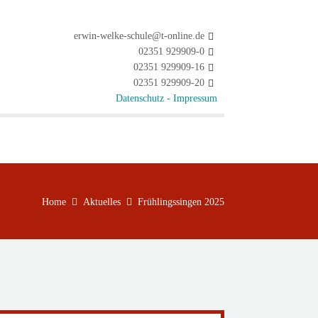
erwin-welke-schule@t-online.de
02351 929909-0
02351 929909-16
02351 929909-20
Datenschutz -
Impressum
Home
Aktuelles
Frühlingssingen 2025