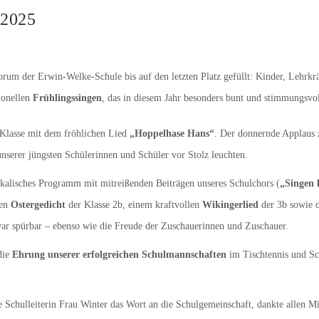
 2025
rum der Erwin-Welke-Schule bis auf den letzten Platz gefüllt: Kinder, Lehrkr
ionellen
Frühlingssingen
, das in diesem Jahr besonders bunt und stimmungsvoll
 Klasse mit dem fröhlichen Lied
„Hoppelhase Hans“
. Der donnernde Applaus z
nserer jüngsten Schülerinnen und Schüler vor Stolz leuchten.
sikalisches Programm mit mitreißenden Beiträgen unseres Schulchors (
„Singen 
nen
Ostergedicht
der Klasse 2b, einem kraftvollen
Wikingerlied
der 3b sowie 
ar spürbar – ebenso wie die Freude der Zuschauerinnen und Zuschauer.
die
Ehrung unserer erfolgreichen Schulmannschaften
im Tischtennis und S
.
 Schulleiterin Frau Winter das Wort an die Schulgemeinschaft, dankte allen Mi