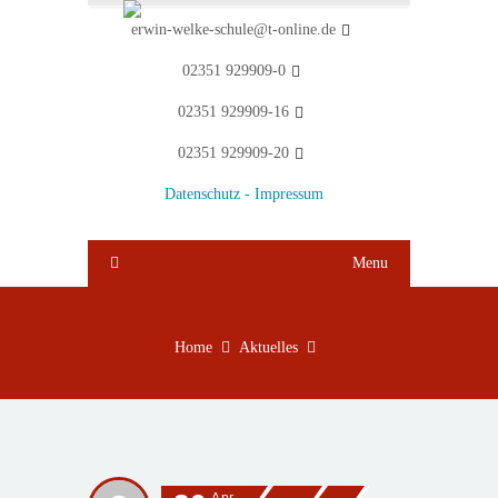
erwin-welke-schule@t-online.de
02351 929909-0
02351 929909-16
02351 929909-20
Datenschutz -
Impressum
Menu
Home
Aktuelles