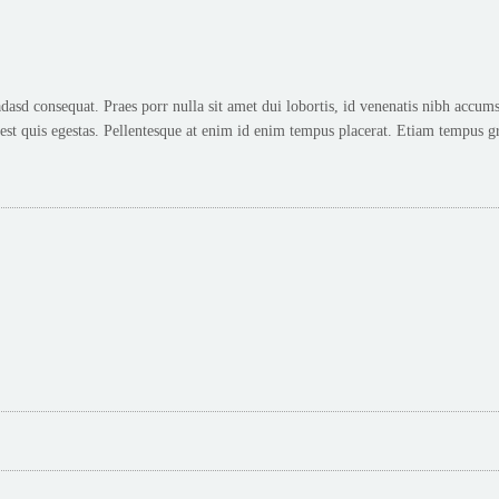
d consequat. Praes porr nulla sit amet dui lobortis, id venenatis nibh accums.
t quis egestas. Pellentesque at enim id enim tempus placerat. Etiam tempus gr